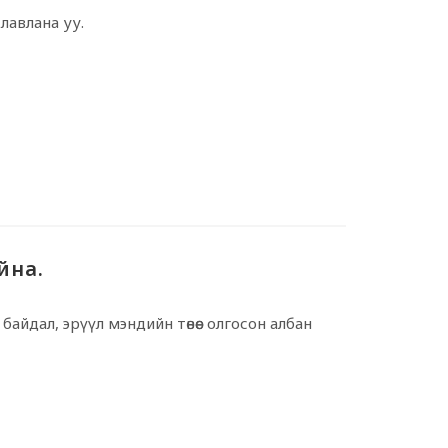
лавлана уу.
йна.
 байдал, эрүүл мэндийн төвөөс олгосон албан