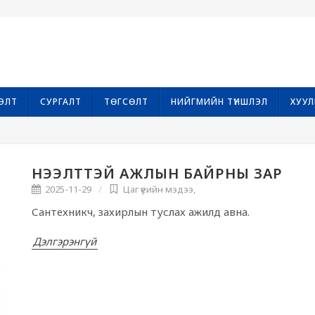
ЭЛТ
СУРГАЛТ
ТӨГСӨЛТ
НИЙГМИЙН ТҮНШЛЭЛ
ХУУЛ
НЭЭЛТТЭЙ АЖЛЫН БАЙРНЫ ЗАР
2025-11-29
Цаг үеийн мэдээ
,
Сантехникч, захирлын туслах ажилд авна.
Дэлгэрэнгүй