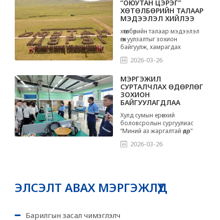
тэмцээнийг зохион
“ОЮУТАН ЦЭРЭГ”
байгууллаа.
ХӨТӨЛБӨРИЙН ТАЛААР
МЭДЭЭЛЭЛ ХИЙЛЭЭ
хөтөлбөрийн талаар мэдээлэл
өгөх уулзалтыг зохион
байгуулж, хамрагдах
сонирхолтой суралцагчдыг
2026-03-26
бүртгэлд хамрууллаа.
МЭРГЭЖИЛ
СУРТАЛЧЛАХ ӨДӨРЛӨГ
ЗОХИОН
БАЙГУУЛАГДЛАА
Хулд сумын ерөнхий
боловсролын сургуулиас
“Миний аз жаргалтай өдөр”
арга хэмжээг зохион
2026-03-26
байгуулж, суралцагчдад
мэргэжлийн чиг баримжаа
олгох үйл ажиллагаа
хэрэгжүүллээ.
ЭЛСЭЛТ АВАХ МЭРГЭЖЛҮҮД
Барилгын засал чимэглэлч