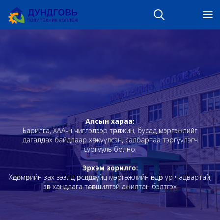
Алсын хараа:
Барилга, ХАА-н чиглэлээр төрөлжин, бусад мэргэжлийг
дагалдах байдлаар хөгжүүлсэн, салбартаа тэргүүлэгч
сургууль болно.
Эрхэм зорилго:
Хөдөлмөрийн зах зээлд өрсөлдөхүйц мэргэжлийн өндөр ур чадвартай,
зөв хандлага төлөвшилтэй ажилтан бэлтгэх