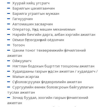
Хуурай хийц угсрагч
Барилгын цахилгаанчин
Барилга угралтын мужаан
Гагнуурчин
Автомашин засварчин
Оператор, Хүнд машин механизмын
Нарийн бичгийн дарга, албан хэргийн ажилтан
Оёмол бүтээгдэхүүний оёдолчин
Тогооч
Цахим тоног төхөөрөмжийн үйлчилгээний
ажилтан
Ойжуулагч
Нягтлан бодохын бшртгэл тооцооны ажилтан
Худалдааны газрын үндсэн ажилтан / худалдагч /
Малын асаргаа
Сүү боловсруулах үйлдвэрлэлийн ажилтан
Сургуулийн өмнөх боловсроын байгууллагын
туслах ажилтан
Зочид буудал, зоогийн газрын үйлчилгээний
ажилтан