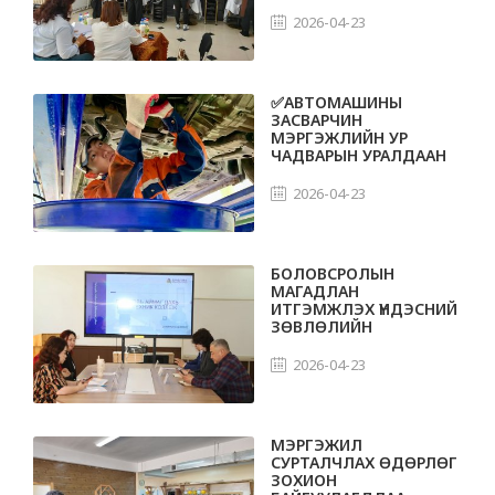
2026-04-23
✅АВТОМАШИНЫ
ЗАСВАРЧИН
МЭРГЭЖЛИЙН УР
ЧАДВАРЫН УРАЛДААН
ЗОХИОН БАЙГУУЛЛАА.
2026-04-23
БОЛОВСРОЛЫН
МАГАДЛАН
ИТГЭМЖЛЭХ ҮНДЭСНИЙ
ЗӨВЛӨЛИЙН
ШИНЖЭЭЧИЙН БАГ
АЖИЛЛАЖ БАЙНА.
2026-04-23
МЭРГЭЖИЛ
СУРТАЛЧЛАХ ӨДӨРЛӨГ
ЗОХИОН