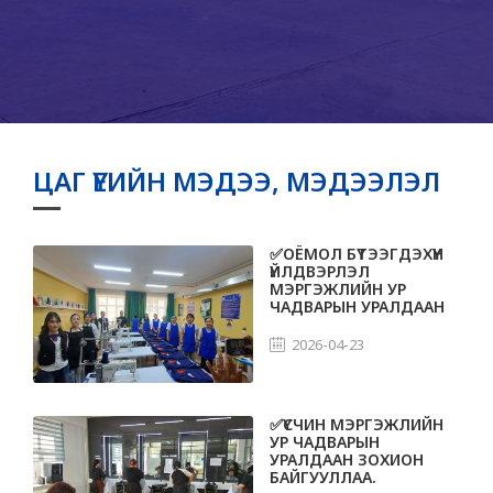
ЦАГ ҮЕИЙН МЭДЭЭ, МЭДЭЭЛЭЛ
✅ОЁМОЛ БҮТЭЭГДЭХҮҮН
ҮЙЛДВЭРЛЭЛ
МЭРГЭЖЛИЙН УР
ЧАДВАРЫН УРАЛДААН
ЗОХИОН БАЙГУУЛЛАА.
2026-04-23
✅ҮСЧИН МЭРГЭЖЛИЙН
УР ЧАДВАРЫН
УРАЛДААН ЗОХИОН
БАЙГУУЛЛАА.