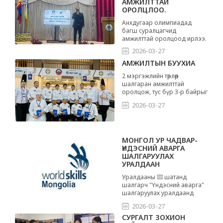
АМЖИЛТТАЙ
ОРОЛЦЛОО.
Анхдугаар олимпиадад
багш суралцагчид
амжилттай оролцоод ирлээ.
2026-03-27
АМЖИЛТЫН БУУХИА
2 мэргэжлийн төрлөөр
шалгаран амжилттай
оролцож, тус бүр 3-р байрыг
эзэллээ.
2026-03-27
МОНГОЛ УР ЧАДВАР-
ҮНДЭСНИЙ АВАРГА
ШАЛГАРУУЛАХ
УРАЛДААН
Уралдааны III шатанд
шалгарч "Үндэсний аварга"
шалгаруулах уралдаанд
оролцож буй багш,
2026-03-27
суралцагчдадаа амжилт
хүсье.
СУРГАЛТ ЗОХИОН