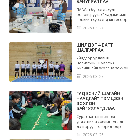
БАЙУГУУЛЛАА
"МАА-н бүтээгдэхүүн
боловсруулах" чадамжийн
нэгжийн хүрээнд өөхөн тосоор
саван хийх сургалтыг зохион
2026-03-27
байгууллаа.
ШИЛДЭГ 4 БАГТ
ШАЛГАРЛАА
Үйлдвэр урлалын
Политехник Коллеж 60
жилийн ойн хүрээнд зохион
байгуулагдсан тэмцээнд
2026-03-27
оролцлоо
“ҮНДЭСНИЙ ШАГАЙН
НААДГАЙ” ТЭМЦЭЭН
ЗОХИОН
БАЙГУУЛАГДЛАА
Суралцагчдын зөвлөлөөс
үндэсний өв соёлыг түгээн
дэлгэрүүлэх зорилгоор
суралцагчдын дунд
2026-03-26
“Үндэсний шагайн наадгай”