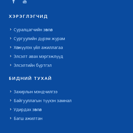
ХЭРЭГЛЭГЧИД
Суралцагчийн зөвлөл
Сургуулийн дүрэм журам
Хөгжүүлэх үйл ажиллагаа
Элсэлт авах мэргэжлүүд
Элсэлтийн бүртгэл
БИДНИЙ ТУХАЙ
Захирлын мэндчилгээ
Байгууллагын түүхэн замнал
Удирдах зөвлөл
Багш ажилтан