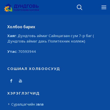
Холбоо барих
Хаяг
: Дундговь аймаг Сайнцагаан сум 7-р баг (
Дундговь аймаг дахь Политехник коллеж)
Утас:
70593944
СОШИАЛ ХОЛБООСУУД
ХЭРЭГЛЭГЧИД
Суралцагчийн зөвлөл