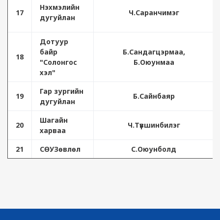
Нэхмэлийн
17
Ч.Саранчимэг
дугуйлан
Дотуур
байр
Б.Сандагцэрмаа,
18
"Солонгос
Б.Оюунмаа
хэл"
Гар зургийн
19
Б.Сайнбаяр
дугуйлан
Шагайн
20
Ч.Түвшинбилэг
харваа
21
СӨУЗөвлөл
С.Оюунболд