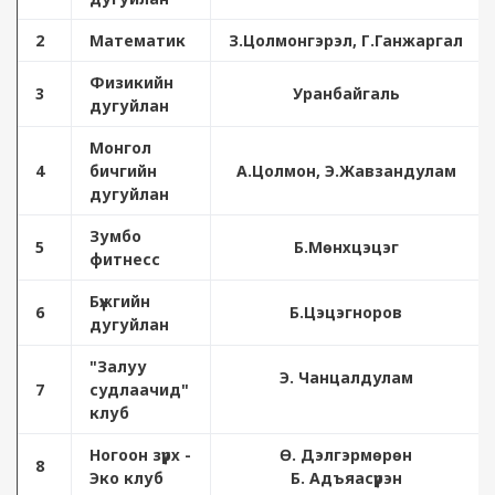
2
Математик
З.Цолмонгэрэл, Г.Ганжаргал
Физикийн
3
Уранбайгаль
дугуйлан
Монгол
4
бичгийн
А.Цолмон, Э.Жавзандулам
дугуйлан
Зумбо
5
Б.Мөнхцэцэг
фитнесс
Бүжгийн
6
Б.Цэцэгноров
дугуйлан
"Залуу
Э. Чанцалдулам
7
судлаачид"
клуб
Ногоон зүрх -
Ө. Дэлгэрмөрөн
8
Эко клуб
Б. Адъяасүрэн