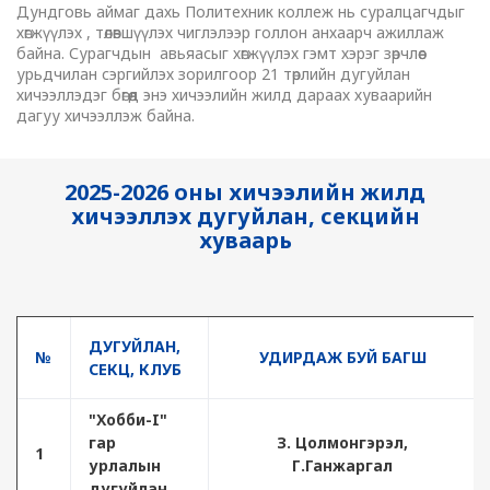
Дундговь аймаг дахь Политехник коллеж нь суралцагчдыг
хөгжүүлэх , төлөвшүүлэх чиглэлээр голлон анхаарч ажиллаж
байна. Сурагчдын авьяасыг хөгжүүлэх гэмт хэрэг зөрчлөөс
урьдчилан сэргийлэх зорилгоор 21 төрлийн дугуйлан
хичээллэдэг бөгөөд энэ хичээлийн жилд дараах хуваарийн
дагуу хичээллэж байна.
2025-2026 оны хичээлийн жилд
хичээллэх дугуйлан, секцийн
хуваарь
ДУГУЙЛАН,
№
УДИРДАЖ БУЙ БАГШ
СЕКЦ, КЛУБ
"Хобби-I"
гар
З. Цолмонгэрэл,
1
урлалын
Г.Ганжаргал
дугуйлан