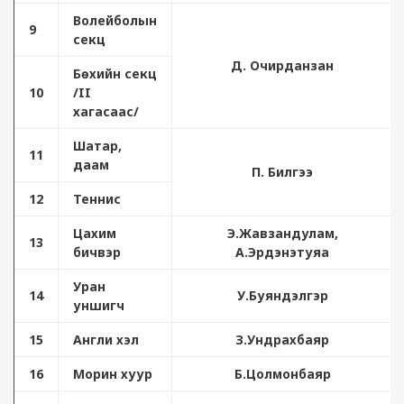
Волейболын
9
секц
Д. Очирданзан
Бөхийн секц
10
/II
хагасаас/
Шатар,
11
даам
П. Билгээ
12
Теннис
Цахим
Э.Жавзандулам,
13
бичвэр
А.Эрдэнэтуяа
Уран
14
У.Буяндэлгэр
уншигч
15
Англи хэл
З.Ундрахбаяр
16
Морин хуур
Б.Цолмонбаяр