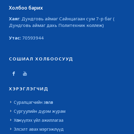
Холбоо барих
Хаяг
: Дундговь аймаг Сайнцагаан сум 7-р баг (
Дундговь аймаг дахь Политехник коллеж)
Утас:
70593944
СОШИАЛ ХОЛБООСУУД
ХЭРЭГЛЭГЧИД
Суралцагчийн зөвлөл
Сургуулийн дүрэм журам
Хөгжүүлэх үйл ажиллагаа
Элсэлт авах мэргэжлүүд