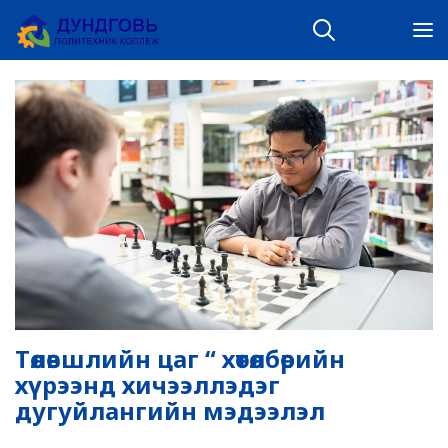
Төлөвшлийн цаг “ хөтөлбөрийн
хүрээнд хичээллэдэг
дугуйлангийн мэдээлэл