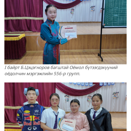
I байрт Б.Цэцэгноров багштай Оёмол бүтээгдэхүүний
оёдолчин мэргэжлийн 556-р групп.