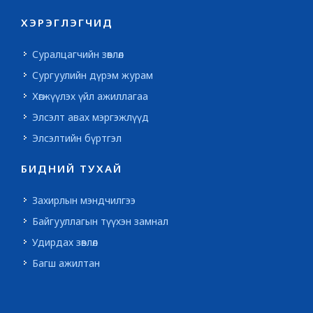
ХЭРЭГЛЭГЧИД
Суралцагчийн зөвлөл
Сургуулийн дүрэм журам
Хөгжүүлэх үйл ажиллагаа
Элсэлт авах мэргэжлүүд
Элсэлтийн бүртгэл
БИДНИЙ ТУХАЙ
Захирлын мэндчилгээ
Байгууллагын түүхэн замнал
Удирдах зөвлөл
Багш ажилтан