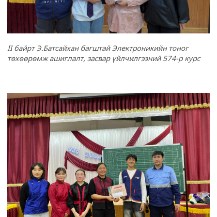
II байрт Э.Батсайхан багштай Электроникийн тоног
төхөөрөмж ашиглалт, засвар үйлчилгээний 574-р курс