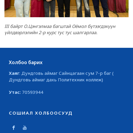
III байрт О.Цэнгэлмаа багштай Оёмол бүтээгдэхүүн
үйлдвэрлэлийн 2-р курс тус тус шалгарлаа.
Холбоо барих
Хаяг
: Дундговь аймаг Сайнцагаан сум 7-р баг (
Дундговь аймаг дахь Политехник коллеж)
Утас:
70593944
СОШИАЛ ХОЛБООСУУД