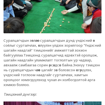
Суралцагчдын зөвлөлөөс суралцагчдын дунд үндэсний өв
соёлыг сурталчлах, өвлүүлэн үлдээх зорилгоор “Үндэсний
шагайн наадгай” тэмцээнийг амжилттай зохион
байгууллаа.Тэмцээнд суралцагчид идэвхтэй оролцож,
шагайн наадгайн уламжлалт тоглолтын ур чадвар,
авхаалж самбаагаа сорин өрсөлдсөн байна.Энэхүү тэмцээн
нь суралцагчдын чөлөөт цагийг зөв боловсон өнгөрүүлэх,
үндэсний тоглоом наадгайг сурталчлах, хамтын
оролцоог нэмэгдүүлэхэд чухал ач холбогдолтой арга
хэмжээ боллоо.
Тэмцээний дүнгээр: