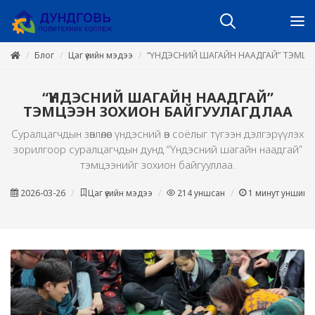
Блог
Цаг үеийн мэдээ
“ҮНДЭСНИЙ ШАГАЙН НААДГАЙ” ТЭМЦЭ
“ҮНДЭСНИЙ ШАГАЙН НААДГАЙ”
ТЭМЦЭЭН ЗОХИОН БАЙГУУЛАГДЛАА
Суралцагчдын зөвлөлөөс үндэсний өв соёлыг түгээн дэлгэрүүлэх
зорилгоор суралцагчдын дунд “Үндэсний шагайн наадгай”
тэмцээнийг зохион байгууллаа.
2026-03-26
Цаг үеийн мэдээ
214
уншсан
1
минут уншина