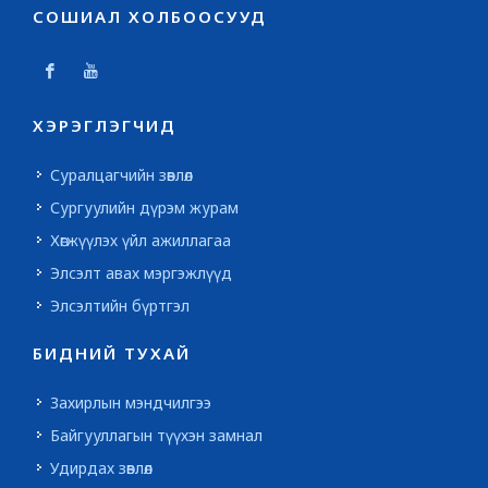
СОШИАЛ ХОЛБООСУУД
ХЭРЭГЛЭГЧИД
Суралцагчийн зөвлөл
Сургуулийн дүрэм журам
Хөгжүүлэх үйл ажиллагаа
Элсэлт авах мэргэжлүүд
Элсэлтийн бүртгэл
БИДНИЙ ТУХАЙ
Захирлын мэндчилгээ
Байгууллагын түүхэн замнал
Удирдах зөвлөл