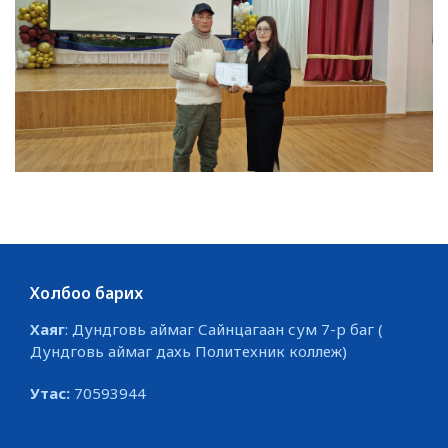
Холбоо барих
Хаяг
: Дундговь аймаг Сайнцагаан сум 7-р баг (
Дундговь аймаг дахь Политехник коллеж)
Утас:
70593944