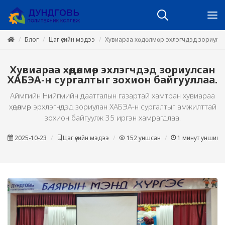
Блог
Цаг үеийн мэдээ
Хувиараа хөдөлмөр эхлэгчдэд зориулсан
Хувиараа хөдөлмөр эхлэгчдэд зориулсан
ХАБЭА-н сургалтыг зохион байгууллаа.
Аймгийн Нийгмийн даатгалын газартай хамтран хувиараа
хөдөлмөр эрхлэгчдэд зориулан ХАБЭА-н сургалтыг амжилттай
зохион байгуулж 35 иргэн хамрагдлаа.
2025-10-23
Цаг үеийн мэдээ
152
уншсан
1
минут уншина